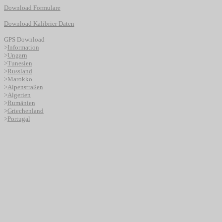
Download Formulare
Download Kalibrier Daten
GPS Download
>
Information
>
Ungarn
>
Tunesien
>
Russland
>
Marokko
>
Alpenstraßen
>
Algerien
>
Rumänien
>
Griechenland
>
Portugal